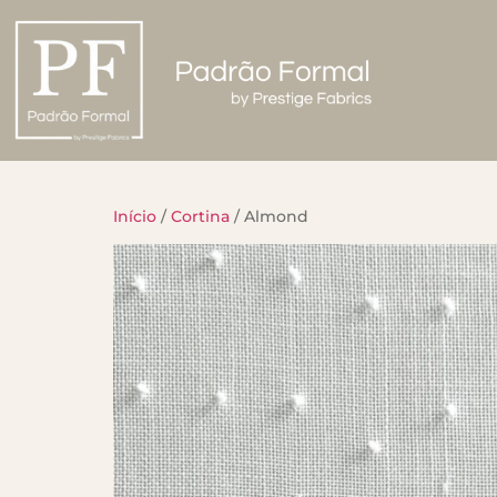
Início
/
Cortina
/ Almond