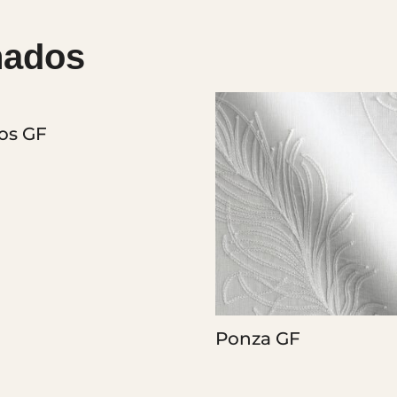
nados
os GF
Ponza GF