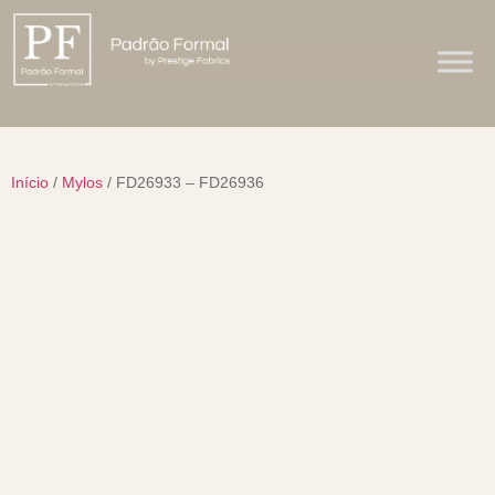
Início
/
Mylos
/ FD26933 – FD26936