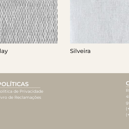
day
Silveira
POLÍTICAS
R
olítica de Privacidade
4
ivro de Reclamações
g
(
(