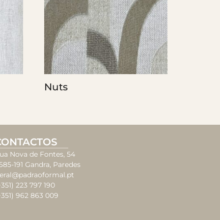
Nuts
CONTACTOS
ua Nova de Fontes, 54
585-191 Gandra, Paredes
eral@padraoformal.pt
+351) 223 797 190
+351) 962 863 009