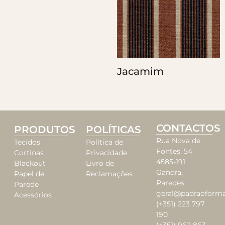
Jacamim
CONTACTOS
PRODUTOS
POLÍTICAS
Rua Nova de
Tecidos
Política de
Fontes, 54
Cortinas
Privacidade
4585-191
Blackout
Livro de
Gandra,
Papel de
Reclamações
Paredes
Parede
geral@padraoforma
Acessórios
(+351) 223 797
190
(+351) 962 863