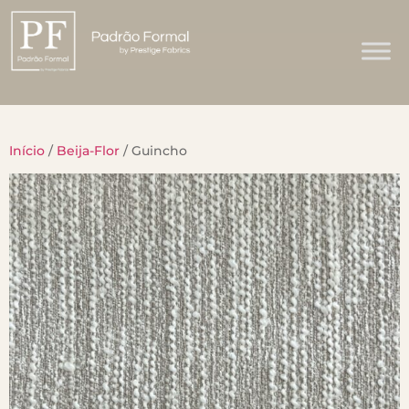
Início
/
Beija-Flor
/ Guincho