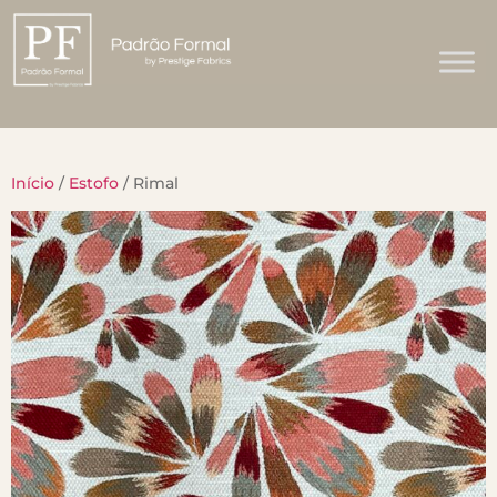
Início
/
Estofo
/ Rimal