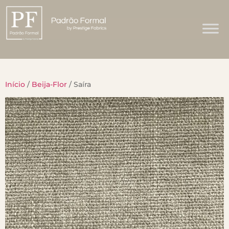
Início
/
Beija-Flor
/ Saíra