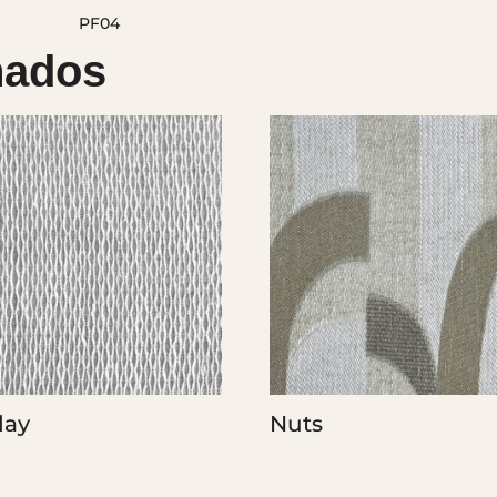
nados
day
Nuts