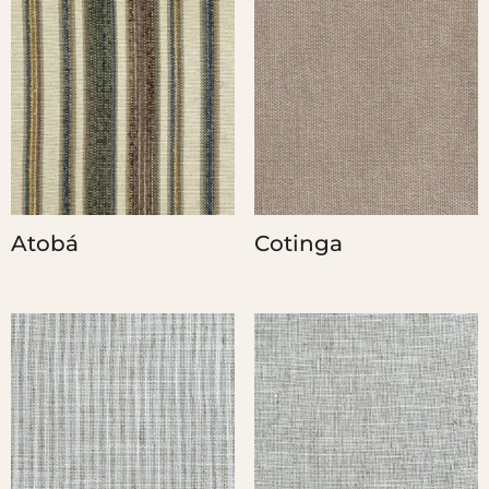
Atobá
Cotinga