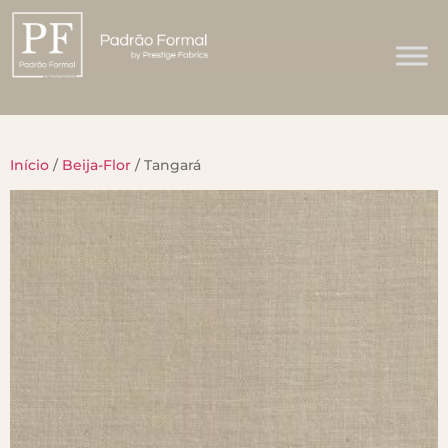
Início
/
Beija-Flor
/ Tangará