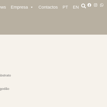
ews
Empresa
Contactos
PT
EN
bstrato
lgodão