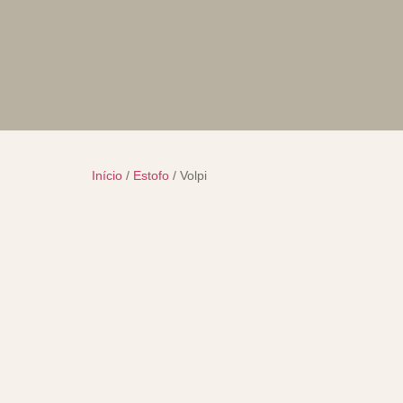
Início
/
Estofo
/ Volpi