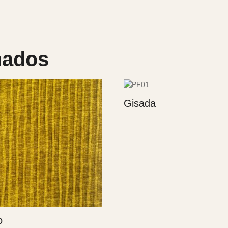
nados
Gisada
o