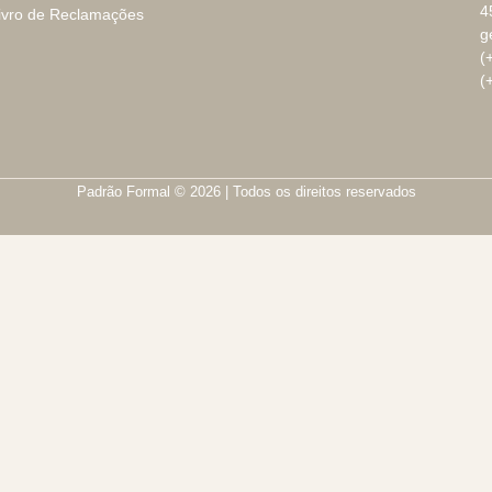
4
ivro de Reclamações
g
(
(
Padrão Formal © 2026 | Todos os direitos reservados