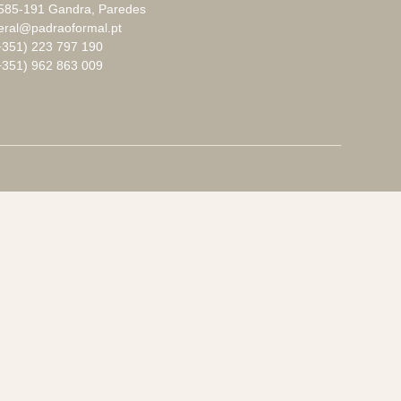
585-191 Gandra, Paredes
eral@padraoformal.pt
+351) 223 797 190
+351) 962 863 009