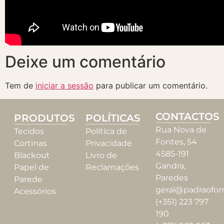
Deixe um comentário
Tem de
iniciar a sessão
para publicar um comentário.
CONTACTOS
PRODUTOS
POLÍTICAS
Rua Nova de
Tecidos
Política de
Fontes, 54
Cortinas
Privacidade
4585-191
Blackout
Livro de
Gandra,
Papel de
Reclamações
Paredes
Parede
geral@padraofor
Acessórios
(+351) 223 797
190