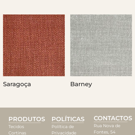
Saragoça
Barney
CONTACTOS
PRODUTOS
POLÍTICAS
Rua Nova de
Tecidos
Política de
Fontes, 54
Cortinas
Privacidade