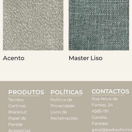
Acento
Master Liso
CONTACTOS
PRODUTOS
POLÍTICAS
Rua Nova de
Tecidos
Política de
Fontes, 54
Cortinas
Privacidade
4585-191
Blackout
Livro de
Gandra,
Papel de
Reclamações
Paredes
Parede
geral@padraoforma
Acessórios