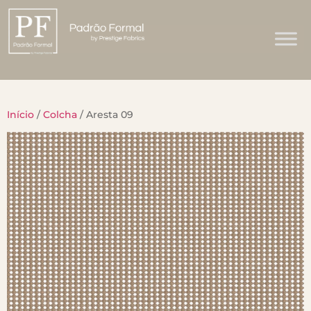
Início
/
Colcha
/ Aresta 09