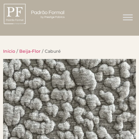
Início
/
Beija-Flor
/ Caburé