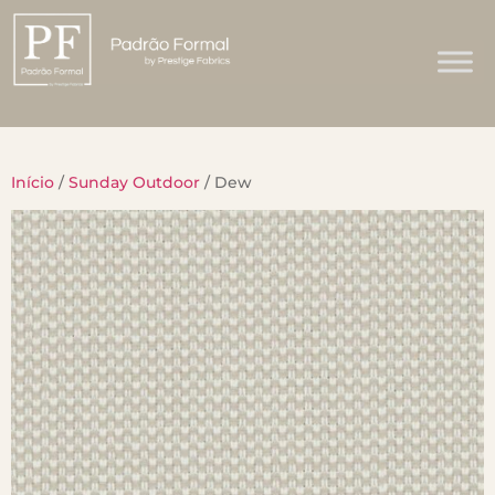
Início
/
Sunday Outdoor
/ Dew