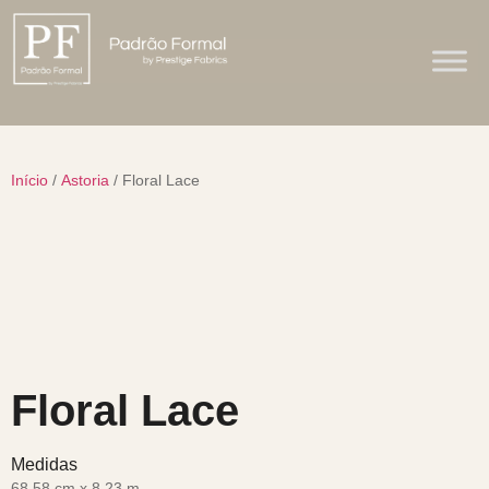
Início
/
Astoria
/ Floral Lace
Floral Lace
Medidas
68,58 cm x 8,23 m