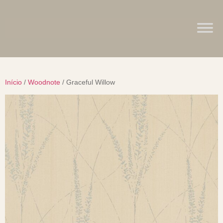
Início
/
Woodnote
/ Graceful Willow