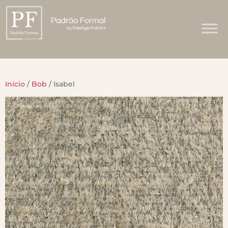
Início
/
Bob
/ Isabel