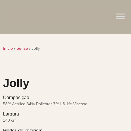
Início
/
Sense
/ Jolly
Jolly
Composição
58% Acrílico 34% Poliéster 7% Lã 1% Viscose
Largura
140 cm
Modos de lavagem