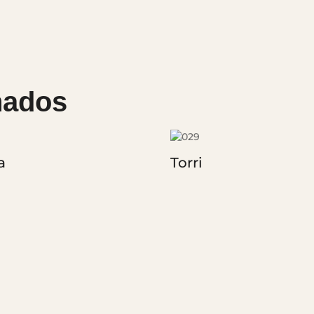
nados
a
Torri