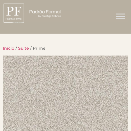
Início
/
Suite
/ Prime