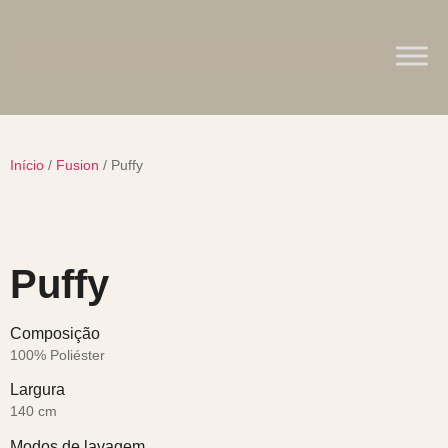
Início
/
Fusion
/ Puffy
Puffy
Composição
100% Poliéster
Largura
140 cm
Modos de lavagem