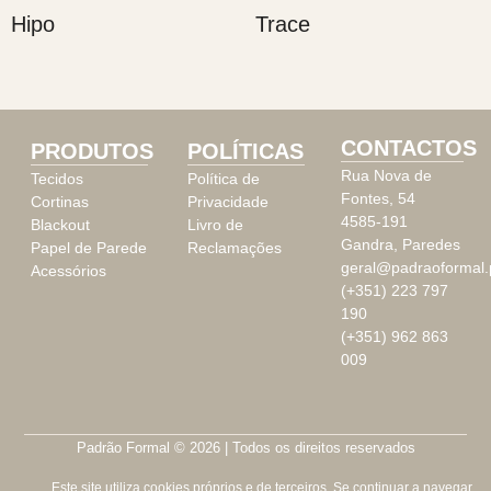
Hipo
Trace
CONTACTOS
PRODUTOS
POLÍTICAS
Rua Nova de
Tecidos
Política de
Fontes, 54
Cortinas
Privacidade
4585-191
Blackout
Livro de
Gandra, Paredes
Papel de Parede
Reclamações
geral@padraoformal.
Acessórios
(+351) 223 797
190
(+351) 962 863
009
Padrão Formal © 2026 | Todos os direitos reservados
Este site utiliza cookies próprios e de terceiros. Se continuar a navegar,