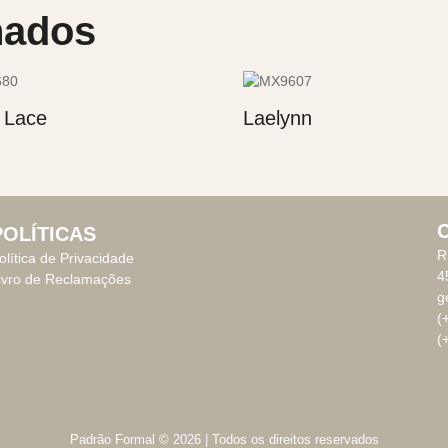
nados
l Lace
Laelynn
POLÍTICAS
R
olítica de Privacidade
4
ivro de Reclamações
g
(
(
Padrão Formal © 2026 | Todos os direitos reservados