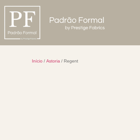
Início
/
Astoria
/ Regent