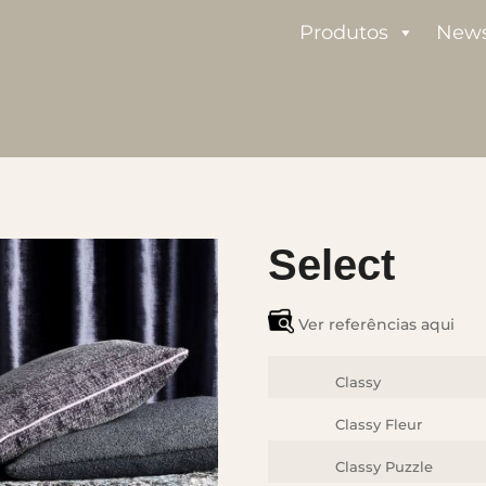
Produtos
New
Select
Ver referências aqui
Classy
Classy Fleur
Classy Puzzle